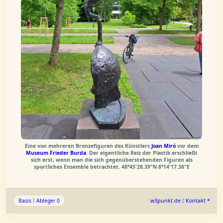
Eine von mehreren Bronzefiguren des Künstlers
Joan Miró
vor dem
Museum Frieder Burda
. Der eigentliche Reiz der Plastik erschließt
sich erst, wenn man die sich gegenüberstehenden Figuren als
sportliches Ensemble betrachtet. 48°45'28.39"N 8°14'17.38"E
Basis
I
Ableger 0
w3punkt.de
I
Kontakt *